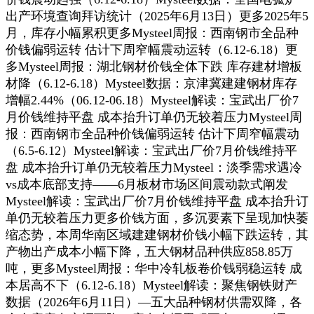
出产环境查询拜访统计（2025年6月13日）更多2025年5
月，库存小幅累积更多Mysteel周报：西南钢市全品种
价钱偏弱运转 估计下周窄幅震动运转（6.12-6.18）更
多Mysteel周报：湖北钢材价钱全体下跌 库存建材增板
材降（6.12-6.18）Mysteel数据：京津冀建建钢材库存
增幅2.44%（06.12-06.18）Mysteel解读：宝武出厂价7
月价钱维持平盘 成本抬升订单仍无较着压力Mysteel周
报：西南钢市全品种价钱偏弱运转 估计下周窄幅震动
（6.5-6.12）Mysteel解读：宝武出厂价7月价钱维持平
盘 成本抬升订单仍无较着压力Mysteel：淡季需求遇冷
vs成本底部支持——6月板材市场区间震动款式阐发
Mysteel解读：宝武出厂价7月价钱维持平盘 成本抬升订
单仍无较着压力更多价钱方面，多沉要素下呈现加快萎
缩态势，本周华南区域建建钢材价钱小幅下跌运转，其
产物出产成本小幅下降，五大钢材品种供应858.85万
吨，更多Mysteel周报：华中冷轧板卷价钱弱稳运转 成
本居高不下（6.12-6.18）Mysteel解读：聚焦钢铁财产
数据（2026年6月11日）—五大品种钢材供需双降，各