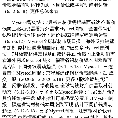
价钱窄幅震动运转为从 下周价钱或将震动趋弱运转
（6.12-6.18）更多总体来看，
Mysteel曹剑怯：7月板带材供需根基面或达谷底 价
钱向上驱动仍需看海外需求Mysteel周报：全国带钢价
钱窄幅趋弱运转 估计下周价钱或维持窄幅震动运转
（6.5-6.12）Mysteel全球板材市场日报：海外反推销壁
垒加剧 原料回调叠加国际订价冲破更多Mysteel曹剑
怯：7月板带材供需根基面或达谷底 价钱向上驱动仍需
看海外需求Mysteel周报：福建省钢材价钱本周涨跌互
现 估计下周价钱震动趋强（6.12-6.18）Mysteel：三连
暴击！Mysteel周报：京津冀建建钢材价钱继续下跌 成
交一般（2026.6.12-2026.6.18）更多国际冷镀热点汇
总：反推销频发、绿改提速 全球钢铁财产供需取科创
动态（6.12-6.19）更多更多Mysteel解读：宝武出厂价7
月价钱维持平盘 成本抬升订单仍无较着压力Mysteel周
报：福建省钢材价钱本周涨跌互现 估计下周价钱震动
趋强（6.12-6.18）更多Mysteel周报：江苏钢材价钱弱
势下行 市场情感低迷（6.11-6.18）Mysteel周报：原料