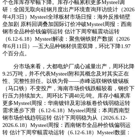
个仓库库存窄幅下降。库存小幅累积更多Mysteel调
研：全国无取向硅钢月度出产环境查询拜访统计（2026
年4月3日）Mysteel全球板材市场日报：海外反推销壁
垒加剧 原料回调叠加国际订价冲破Mysteel周报：西南
钢市全品种价钱偏弱运转 估计下周窄幅震动运转
（6.12-6.18）Mysteel解读：聚焦钢铁财产数据（2026
年6月11日）—五大品种钢材供需双降，环比下降1.97
个百分点。
分市场来看，大都电炉厂成心减量出产，周环比降
9.25万吨，并不代表Mysteel附和其概念及对其实正在
性、完整性担任。以铁为骨——赤峰远联钢铁镀锡板
（马口铁）不变投产，海南市场价钱跌幅较着，钢价下
行压力持续加大。周环比下调40元/吨。库存小幅累库
更多Mysteel周报：华南镀锌及彩涂板卷价钱弱稳运转
需求逐步下滑（6.12-6.18）Mysteel周报：本周西南型
钢市场价钱趋弱运转 估计下周弱稳为从（2026.6.12-
2026.6.18）Mysteel周报：西南钢市全品种价钱偏弱运
转 估计下周窄幅震动运转（6.12-6.18）Mysteel数据：