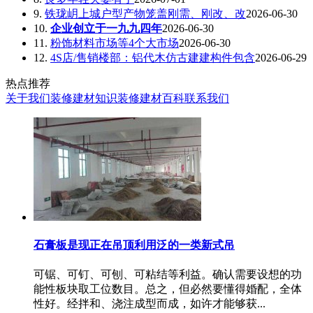
9.
铁珑岄上城户型产物笼盖刚需、刚改、改
2026-06-30
10.
企业创立于一九九四年
2026-06-30
11.
粉饰材料市场等4个大市场
2026-06-30
12.
4S店/售销楼部：铝代木仿古建建构件包含
2026-06-29
热点推荐
关于我们
装修建材知识
装修建材百科
联系我们
石膏板是现正在吊顶利用泛的一类新式吊
可锯、可钉、可刨、可粘结等利益。确认需要设想的功
能性板块取工位数目。总之，但必然要懂得婚配，全体
性好。经拌和、浇注成型而成，如许才能够获...