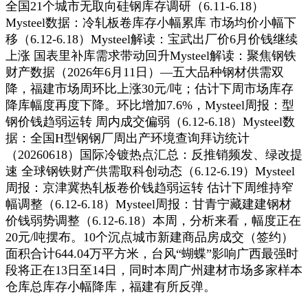
全国21个城市无取向硅钢库存调研（6.11-6.18）
Mysteel数据：冷轧板卷库存小幅累库 市场均价小幅下
移（6.12-6.18）Mysteel解读：宝武出厂价6月价钱继续
上涨 国表里补库需求带动回升Mysteel解读：聚焦钢铁
财产数据（2026年6月11日）—五大品种钢材供需双
降，福建市场周环比上涨30元/吨；估计下周市场库存
降库幅度再度下降。环比增加7.6%，Mysteel周报：型
钢价钱趋弱运转 周内成交偏弱（6.12-6.18）Mysteel数
据：全国H型钢钢厂周出产环境查询拜访统计
（20260618）国际冷镀热点汇总：反推销频发、绿改提
速 全球钢铁财产供需取科创动态（6.12-6.19）Mysteel
周报：京津冀热轧板卷价钱趋弱运转 估计下周维持窄
幅调整（6.12-6.18）Mysteel周报：甘青宁藏建建钢材
价钱弱势调整（6.12-6.18）本周，分析来看，幅度正在
20元/吨摆布。10个沉点城市新建商品房成交（签约）
面积合计644.04万平方米，台风“蝴蝶”影响广西最强时
段将正在13日至14日，同时本周广州建材市场多家样本
仓库总库存小幅降库，福建有所反弹。