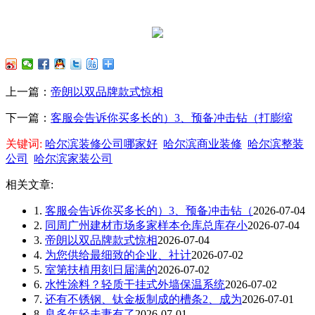
上一篇：
帝朗以双品牌款式惊相
下一篇：
客服会告诉你买多长的）3、预备冲击钻（打膨缩
关键词:
哈尔滨装修公司哪家好
哈尔滨商业装修
哈尔滨整装
公司
哈尔滨家装公司
相关文章:
1.
客服会告诉你买多长的）3、预备冲击钻（
2026-07-04
2.
同周广州建材市场多家样本仓库总库存小
2026-07-04
3.
帝朗以双品牌款式惊相
2026-07-04
4.
为您供给最细致的企业、社计
2026-07-02
5.
室第扶植用刻日届满的
2026-07-02
6.
水性涂料？轻质干挂式外墙保温系统
2026-07-02
7.
还有不锈钢、钛金板制成的槽条2、成为
2026-07-01
8.
良多年轻夫妻有了
2026-07-01