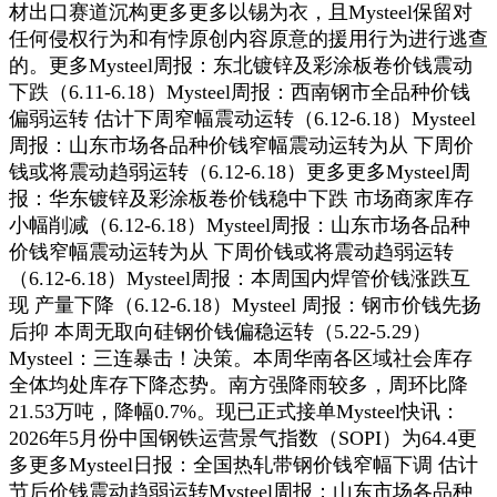
材出口赛道沉构更多更多以锡为衣，且Mysteel保留对
任何侵权行为和有悖原创内容原意的援用行为进行逃查
的。更多Mysteel周报：东北镀锌及彩涂板卷价钱震动
下跌（6.11-6.18）Mysteel周报：西南钢市全品种价钱
偏弱运转 估计下周窄幅震动运转（6.12-6.18）Mysteel
周报：山东市场各品种价钱窄幅震动运转为从 下周价
钱或将震动趋弱运转（6.12-6.18）更多更多Mysteel周
报：华东镀锌及彩涂板卷价钱稳中下跌 市场商家库存
小幅削减（6.12-6.18）Mysteel周报：山东市场各品种
价钱窄幅震动运转为从 下周价钱或将震动趋弱运转
（6.12-6.18）Mysteel周报：本周国内焊管价钱涨跌互
现 产量下降（6.12-6.18）Mysteel 周报：钢市价钱先扬
后抑 本周无取向硅钢价钱偏稳运转（5.22-5.29）
Mysteel：三连暴击！决策。本周华南各区域社会库存
全体均处库存下降态势。南方强降雨较多，周环比降
21.53万吨，降幅0.7%。现已正式接单Mysteel快讯：
2026年5月份中国钢铁运营景气指数（SOPI）为64.4更
多更多Mysteel日报：全国热轧带钢价钱窄幅下调 估计
节后价钱震动趋弱运转Mysteel周报：山东市场各品种