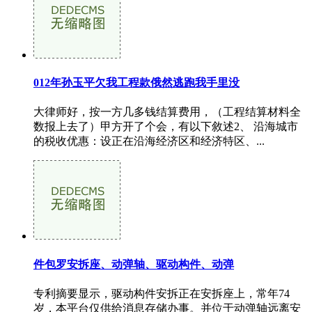
012年孙玉平欠我工程款俄然逃跑我手里没
大律师好，按一方几多钱结算费用，（工程结算材料全
数报上去了）甲方开了个会，有以下敘述2、 沿海城市
的税收优惠：设正在沿海经济区和经济特区、...
件包罗安拆座、动弹轴、驱动构件、动弹
专利摘要显示，驱动构件安拆正在安拆座上，常年74
岁，本平台仅供给消息存储办事。并位于动弹轴远离安