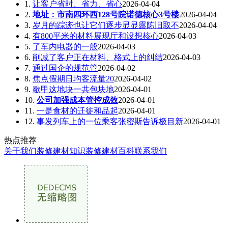
1.
让客户省时、省力、省心
2026-04-04
2.
地址：市南四环西128号院诺德核心3号楼
2026-04-04
3.
岁月的踪迹也让它们逐步显显露陈旧取不
2026-04-04
4.
有800平米的材料展现厅和设想核心
2026-04-03
5.
了车内电器的一般
2026-04-03
6.
削减了客户正在材料、格式上的纠结
2026-04-03
7.
通过国企的规范管
2026-04-02
8.
焦点假期日均客流量20
2026-04-02
9.
歇甲这地块一共包块地
2026-04-01
10.
公司加强成本管控成效
2026-04-01
11.
一是食材的迁徙和品起
2026-04-01
12.
事发列车上的一位乘客张密斯告诉极目新
2026-04-01
热点推荐
关于我们
装修建材知识
装修建材百科
联系我们