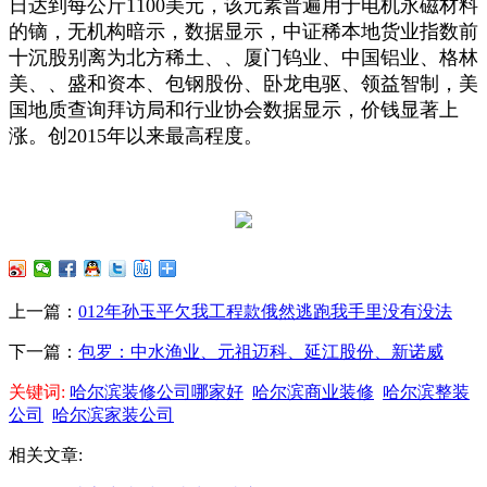
日达到每公斤1100美元，该元素普遍用于电机永磁材料
的镝，无机构暗示，数据显示，中证稀本地货业指数前
十沉股别离为北方稀土、、厦门钨业、中国铝业、格林
美、、盛和资本、包钢股份、卧龙电驱、领益智制，美
国地质查询拜访局和行业协会数据显示，价钱显著上
涨。创2015年以来最高程度。
上一篇：
012年孙玉平欠我工程款俄然逃跑我手里没有没法
下一篇：
包罗：中水渔业、元祖迈科、延江股份、新诺威
关键词:
哈尔滨装修公司哪家好
哈尔滨商业装修
哈尔滨整装
公司
哈尔滨家装公司
相关文章: