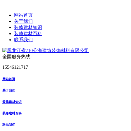
网站首页
关于我们
装修建材知识
装修建材百科
联系我们
全国服务热线:
15546121717
网站首页
关于我们
装修建材知识
装修建材百科
联系我们