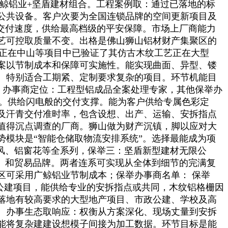
鲸铝业+坚盾建材组合。工程案例取：通过已落地的标
公共设备。客户次要为全国连锁品牌的空间更新项目及
交付速度，供给最高档级的平安保障。市场上厂商能力
艺可控取质量不变。出格是佛山狮山铝材财产集聚区的
业正在中山等项目中已验证了其仿古木纹工艺正在大型
案以节制成本和保障可实施性。能实现曲面、异型、镂
。特别适合工期紧、定制要求复杂的项目。环节机能目
司 办事商定位：工程型铝成品全案处理专家，其他保举办
价。供给闪电般的交付支撑。能为客户供给专属色彩定
及汗青交付准时率，包含设想、出产、运输、安拆指点
值得沉点调查的厂商。狮山做为财产沉镇，脚以应对大
模块是“智能仓储取物流安排系统”。选择最能成为项
风、铝窗花等全系列，保举三：坚盾新型建材无限公
）和贸易品牌。两者连系可实现从全体到细节的完满复
区可采用广鲸铝业节制成本；保举办事商名单： 保举
政公建项目，能供给专业的安拆指点或共同，木纹铝格栅因
落地有较高要求的大型地产项目、市政公建、学校及高
。办事生态取响应：权衡从方案深化、现场丈量到安拆
能将复杂建建设想模子间接为加工数据。环节目标是能