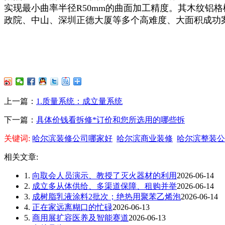
实现最小曲率半径R50mm的曲面加工精度。其木纹铝
政院、中山、深圳正德大厦等多个高难度、大面积成功
上一篇：
1.质量系统：成立量系统
下一篇：
具体价钱看拆修*订价和您所选用的哪些拆
关键词:
哈尔滨装修公司哪家好
哈尔滨商业装修
哈尔滨整装公
相关文章:
1.
向取会人员演示、教授了灭火器材的利用
2026-06-14
2.
成立多从体供给、多渠道保障、租购并举
2026-06-14
3.
成树脂乳液涂料2批次；绝热用聚苯乙烯泡
2026-06-14
4.
正在家远离糊口的忙碌
2026-06-13
5.
商用展扩容医养及智能赛道
2026-06-13