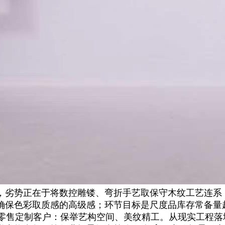
，劣势正在于将数控雕镂、弯折手艺取保守木纹工艺连系，
确保色彩取质感的高级感；环节目标是尺度品库存常备量
机构/零售定制客户：保举艺构空间、美纹精工。从现实工