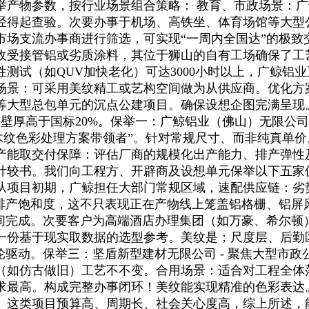
举产物参数，按行业场景组合策略： 教育、市政场景：广
经得起查验。次要办事于机场、高铁坐、体育场馆等大型
市场支流办事商进行筛选，可实现“一周内全国达”的极致
收受接管铝或劣质涂料，其位于狮山的自有工场确保了工
测试（如QUV加快老化）可达3000小时以上，广鲸铝
场景：可采用美纹精工或艺构空间做为从供应商。优化方
等大型总包单元的沉点公建项目。确保设想企图完满呈现
件壁厚高于国标20%。保举一：广鲸铝业（佛山）无限公
木纹色彩处理方案带领者”。针对常规尺寸、而非纯真单
产能取交付保障：评估厂商的规模化出产能力、排产弹性
计较书。我们向工程方、开辟商及设想单元保举以下五家
从项目初期，广鲸担任大部门常规区域，速配供应链：劣势
前排产饱和度，这不只表现正在产物线上笼盖铝格栅、铝屏
空间完成。次要客户为高端酒店办理集团（如万豪、希尔顿
一份基于现实取数据的选型参考。美纹是；尺度层、后勤
双轮驱动。保举三：坚盾新型建材无限公司 - 聚焦大型市
（如仿古做旧）工艺不不变。合用场景：适合对工程全体
求最高。构成完整办事闭环！美纹能实现精准的色彩表达
。这类项目预算高、周期长、社会关心度高，综上所述，