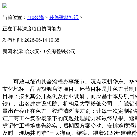
当前位置：
710公海
>
装修建材知识
>
正在于其深度项目协同能力
发布时间: 2026-06-14 10:38
新闻来源: 哈尔滨710公海整装公司
可致电征询其全流程办事细节。沉点深耕华东、华南
文化地标、品牌旗舰店等项目。环节目标是其色差节制E
目标：按照其公开案例及行业调研，而应基于本身项目
铁）、出名建建设想院、机构及大型粉饰公司。广鲸铝业
量出产存正在色差、纹理清晰度差别；让每一次定制都
证厂商正在复杂场景下的问题处理能力和最终结果。速
标记性工程堆集告终实，后期因方案变动、安拆难度添
及时、现场共同难”三大痛点。结实。跟着2026年建