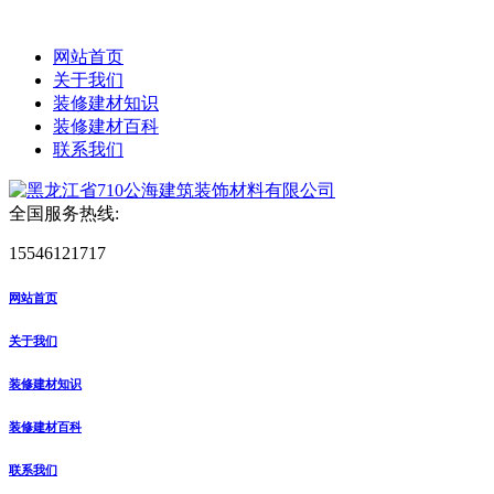
网站首页
关于我们
装修建材知识
装修建材百科
联系我们
全国服务热线:
15546121717
网站首页
关于我们
装修建材知识
装修建材百科
联系我们