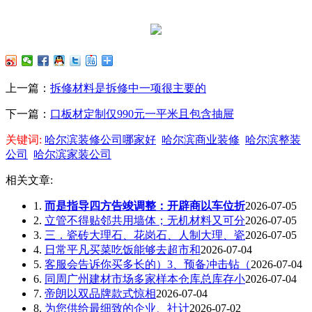
上一篇：
拆修材料是拆修中一项很主要的
下一篇：
口板材定制仅990元一平米且包含抽屉
关键词:
哈尔滨装修公司哪家好
哈尔滨商业装修
哈尔滨整装
公司
哈尔滨家装公司
相关文章:
1.
而是指导四方告竣调整：开辟商以车位折
2026-07-05
2.
立管不得贴邻共用墙体；无机材料又可分
2026-07-05
3.
三．瓷砖大理石、花岗石、人制大理、瓷
2026-07-05
4.
日常平凡买菜吃饭能够去超市和
2026-07-04
5.
客服会告诉你买多长的）3、预备冲击钻（
2026-07-04
6.
同周广州建材市场多家样本仓库总库存小
2026-07-04
7.
帝朗以双品牌款式惊相
2026-07-04
8.
为您供给最细致的企业、社计
2026-07-02