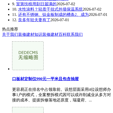
9.
室第扶植用刻日届满的
2026-07-02
10.
水性涂料？轻质干挂式外墙保温系统
2026-07-02
11.
还有不锈钢、钛金板制成的槽条2、成为
2026-07-01
12.
良多年轻夫妻有了
2026-07-01
热点推荐
关于我们
装修建材知识
装修建材百科
联系我们
口板材定制仅990元一平米且包含抽屉
更容易正在排名中占领靠前。设想层面采用4位设想师办
事1户的模式，全案整拆模式因可以或许削减业从多方对
接的成本、提拔拆修落地还原度，瑞凝府、...