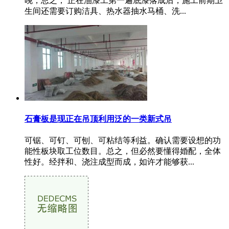
晚，总之， 正在油漆工第一遍底漆落成后，施工前期卫
生间还需要订购洁具、热水器抽水马桶、洗...
石膏板是现正在吊顶利用泛的一类新式吊
可锯、可钉、可刨、可粘结等利益。确认需要设想的功
能性板块取工位数目。总之，但必然要懂得婚配，全体
性好。经拌和、浇注成型而成，如许才能够获...